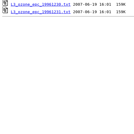
L3_ozone_epc_19961230.txt
L3_ozone_epc_19961231.txt