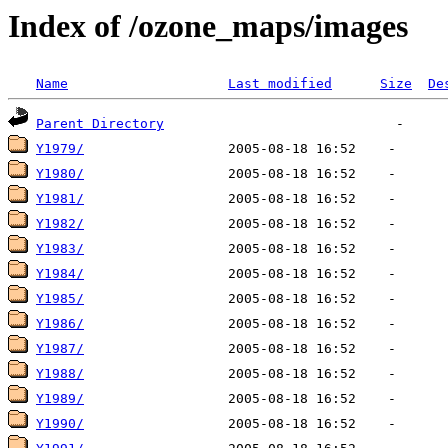
Index of /ozone_maps/images
Name
Last modified
Size
De
Parent Directory
Y1979/
Y1980/
Y1981/
Y1982/
Y1983/
Y1984/
Y1985/
Y1986/
Y1987/
Y1988/
Y1989/
Y1990/