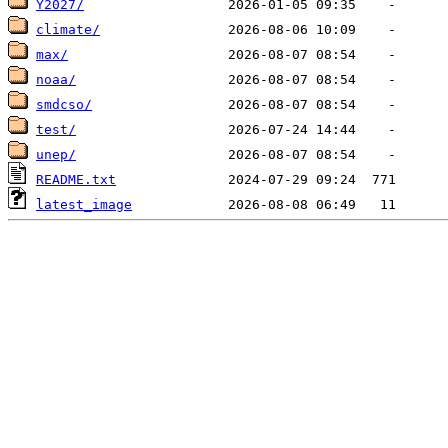
Y2027/
climate/
max/
noaa/
smdcso/
test/
unep/
README.txt
latest_image