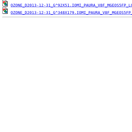
OZONE_D2013-12-31_G^92X51.IOMI_PAURA_V8F_MGEOS5FP_L
OZONE_D2013-12-31_G^348X179.IOMI_PAURA_V8F_MGEOS5FP