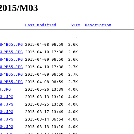
Y2015/M03
Last modified
Size
Description
SH^B65.JPG
SH^B65.JPG
SH^B65.JPG
NH^B65.JPG
NH^B65.JPG
NH^B65.JPG
H.JPG
SH.JPG
SH.JPG
SH.JPG
SH.JPG
SH.JPG